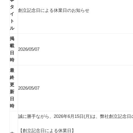
タ
創立記念日による休業日のお知らせ
イ
ト
ル
掲
載
2026/05/07
日
時
最
終
更
2026/05/07
新
日
時
誠に勝手ながら、2026年6月15日(月)は、弊社創立記
【創立記念日による休業日】