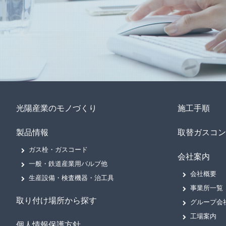
光陽産業のモノづくり
施工手順
製品情報
取替ガスコン
ガス栓・ガスコード
会社案内
一般・鉄道産業用バルブ他
会社概要
生産設備・検査機器・治工具
事業所一覧
取り付け場所から探す
グループ会
工場案内
個人情報保護方針